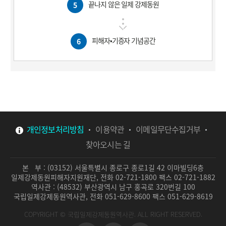
끝나지 않은 일제 강제동원
5
피해자•기증자 기념공간
6
개인정보처리방침
이용약관
이메일무단수집거부
찾아오시는 길
본 부 : (03152) 서울특별시 종로구 종로1길 42 이마빌딩6층
일제강제동원피해자지원재단, 전화 02-721-1800 팩스 02-721-1882
역사관 : (48532) 부산광역시 남구 홍곡로 320번길 100
국립일제강제동원역사관, 전화 051-629-8600 팩스 051-629-8619
COPYRIGHT ©
국립일제강제동원역사관.
ALL RIGHT RESERVED.