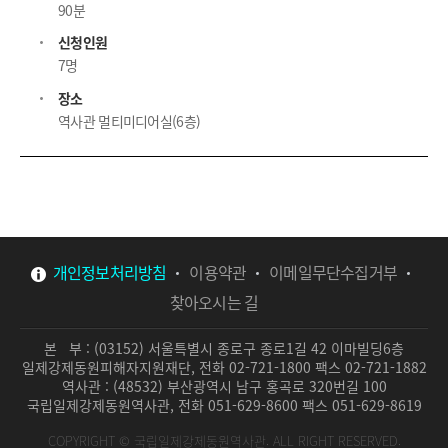
90분
신청인원
7명
장소
역사관 멀티미디어실(6층)
개인정보처리방침
이용약관
이메일무단수집거부
찾아오시는 길
본 부 : (03152) 서울특별시 종로구 종로1길 42 이마빌딩6층
일제강제동원피해자지원재단, 전화 02-721-1800 팩스 02-721-1882
역사관 : (48532) 부산광역시 남구 홍곡로 320번길 100
국립일제강제동원역사관, 전화 051-629-8600 팩스 051-629-8619
COPYRIGHT ©
국립일제강제동원역사관.
ALL RIGHT RESERVED.