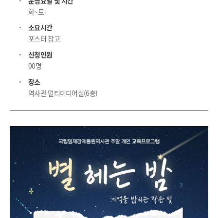
운영요일 및 시간
화~토
소요시간
포스터 참고
신청인원
00명
장소
역사관 멀티미디어실(6층)