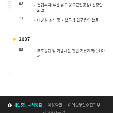
08
건립부지(부산 남구 당곡근린공원) 선정안
의결
12
타당성 조사 및 기본구상 연구용역 완료
2007
05
추도공간 및 기념시설 건립 기본계획(안) 마
련
개인정보처리방침
이용약관
이메일무단수집거부
찾아오시는 길