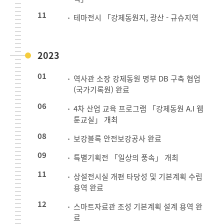
11
테마전시 「강제동원지, 광산 - 규슈지역
2023
01
역사관 소장 강제동원 명부 DB 구축 협업
(국가기록원) 완료
06
4차 산업 교육 프로그램 「강제동원 A.I 웹
툰교실」 개최
08
보강블록 안전보강공사 완료
09
특별기획전 「일상의 풍속」 개최
11
상설전시실 개편 타당성 및 기본계획 수립
용역 완료
12
스마트자료관 조성 기본계획 설계 용역 완
료