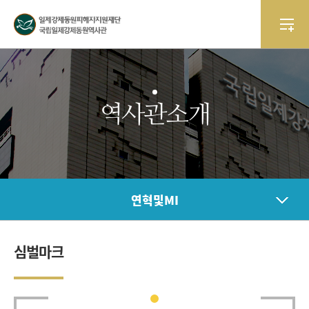
역사관소개
연혁및MI
심벌마크