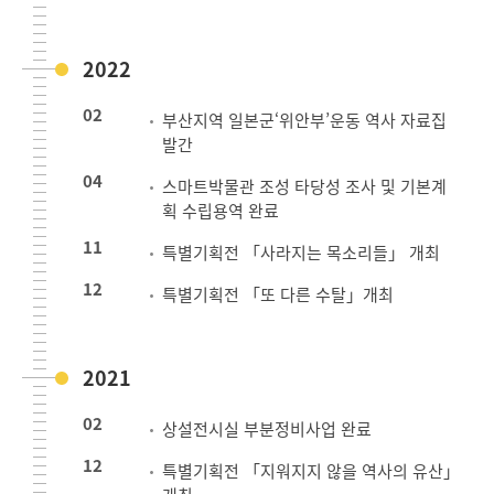
2022
02
부산지역 일본군‘위안부’운동 역사 자료집
발간
04
스마트박물관 조성 타당성 조사 및 기본계
획 수립용역 완료
11
특별기획전 「사라지는 목소리들」 개최
12
특별기획전 「또 다른 수탈」개최
2021
02
상설전시실 부분정비사업 완료
12
특별기획전 「지워지지 않을 역사의 유산」