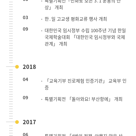
특별기획전「민화로 보는 3․1 운동의 단
상」 개최
03
한․일 고교생 평화교류 행사 개최
09
대한민국 임시정부 수립 100주년 기념 한일
국제학술대회 「대한민국 임시정부와 국제
관계」 개최
2018
04
「교육기부 진로체험 인증기관」 교육부 인
증
09
특별기획전 「돌아와요! 부산항에」 개최
2017
06
특별기획전 「4번의 전쟁, 아물지 않은 상