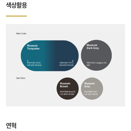
색상활용
연혁