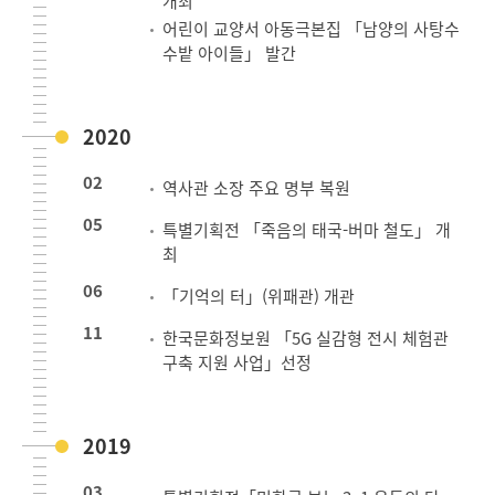
개최
어린이 교양서 아동극본집 「남양의 사탕수
수밭 아이들」 발간
2020
02
역사관 소장 주요 명부 복원
05
특별기획전 「죽음의 태국-버마 철도」 개
최
06
「기억의 터」(위패관) 개관
11
한국문화정보원 「5G 실감형 전시 체험관
구축 지원 사업」선정
2019
03