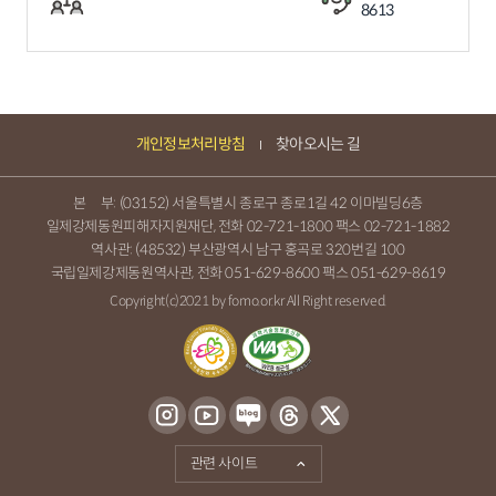
8613
개인정보처리방침
찾아오시는 길
본 부: (03152) 서울특별시 종로구 종로1길 42 이마빌딩6층
일제강제동원피해자지원재단, 전화
02-721-1800
팩스 02-721-1882
역사관: (48532) 부산광역시 남구 홍곡로 320번길 100
국립일제강제동원역사관, 전화
051-629-8600
팩스 051-629-8619
Copyright(c)2021 by fomo.or.kr All Right reserved.
관련 사이트