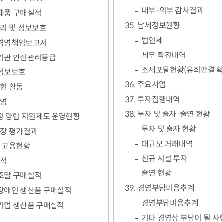
내부·외부 감사결과
제품 구매실적
35. 납세정보현황
관리 및 정보보호
법인세
경영책임보고서
세무 확정내역
기관 안전관리등급
조세포탈현황(유죄판결 
정보보호
36. 주요사업
공헌 활동
37. 투자집행내역
경영
38. 투자 및 출자·출연 현황
가정 양립 지원제도 운영현황
투자 및 출자 현황
성장 평가결과
대규모 거래내역
인 고용현황
신규 시설 투자
실적
출연 현황
조달 구매실적
39. 경영부담비용추계
장애인 생산품 구매실적
경영부담비용추계
기업 생산품 구매실적
기타 경영상 부담이 될 사
회