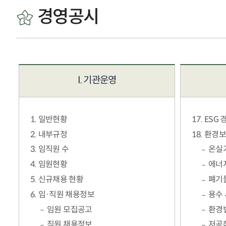
경영공시
I. 기관운영
1. 일반현황
17. ESG
2. 내부규정
18. 환경
3. 임직원 수
온실
4. 임원현황
에너
5. 신규채용 현황
폐기
6. 임·직원 채용정보
용수
임원 모집공고
환경
직원 채용정보
저공