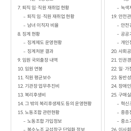
7. 퇴직 임·직원 재취업 현황
녹색
퇴직 임·직원 재취업 현황
19. 안전
남녀 이직자 비율
안전
8. 징계 현황
공공
징계제도 운영현황
개인
징계처분 결과
20. 사회
9. 임원 국외출장 내역
21. 인권
10. 임원 연봉
22. 일·
11. 직원 평균보수
23. 동반
12. 기관장 업무추진비
24. 장애
13. 복리후생비
25. 구매
14. 그 밖의 복리후생제도 등의 운영현황
혁신
15. 노동조합 관련현황
중증
노동조합 가입정보
중소
복수노조 교섭창구 단일화 정보
26. 이사