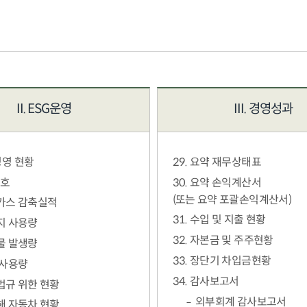
II. ESG운영
III. 경영성과
 경영 현황
29. 요약 재무상태표
보호
30. 요약 손익계산서
(또는 요약 포괄손익계산서)
가스 감축실적
31. 수입 및 지출 현황
지 사용량
32. 자본금 및 주주현황
물 발생량
33. 장단기 차입금현황
 사용량
34. 감사보고서
법규 위한 현황
외부회계 감사보고서
해 자동차 현황