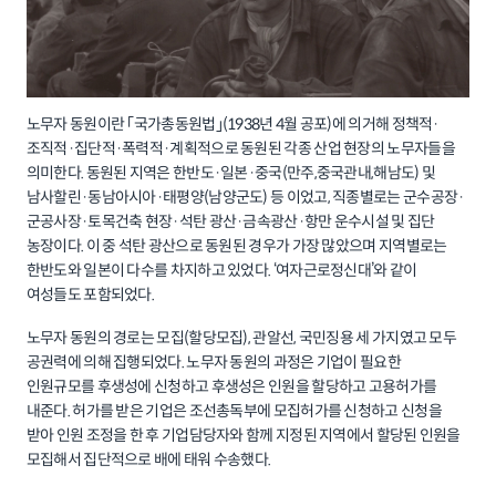
노무자 동원이란 ｢국가총동원법｣(1938년 4월 공포)에 의거해 정책적·
조직적·집단적·폭력적·계획적으로 동원된 각종 산업 현장의 노무자들을
의미한다. 동원된 지역은 한반도·일본·중국(만주,중국관내,해남도) 및
남사할린·동남아시아·태평양(남양군도) 등 이었고, 직종별로는 군수공장·
군공사장·토목건축 현장·석탄 광산·금속광산·항만 운수시설 및 집단
농장이다. 이 중 석탄 광산으로 동원된 경우가 가장 많았으며 지역별로는
한반도와 일본이 다수를 차지하고 있었다. ‘여자근로정신대’와 같이
여성들도 포함되었다.
노무자 동원의 경로는 모집(할당모집), 관알선, 국민징용 세 가지였고 모두
공권력에 의해 집행되었다. 노무자 동원의 과정은 기업이 필요한
인원규모를 후생성에 신청하고 후생성은 인원을 할당하고 고용허가를
내준다. 허가를 받은 기업은 조선총독부에 모집허가를 신청하고 신청을
받아 인원 조정을 한 후 기업담당자와 함께 지정된 지역에서 할당된 인원을
모집해서 집단적으로 배에 태워 수송했다.