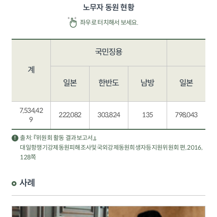
노무자 동원 현황
국민징용
계
일본
한반도
남방
일본
7,534,42
6
222,082
303,824
135
798,043
9
출처: 『위원회 활동 결과보고서』,
대일항쟁기강제동원피해조사및국외강제동원희생자등지원위원회 편, 2016,
128쪽
사례