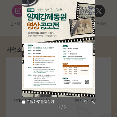
인스타그램
유튜브
블로그
스레드
X(구 트위터)
사업소개
추도 사업
학술연구사업
유해조사발굴·봉환사업
피해자지원사업
오늘 하루 열지 않기
닫기
1
/5