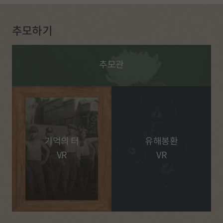
추모하기
추모관
기억의 터
유해봉환
VR
VR