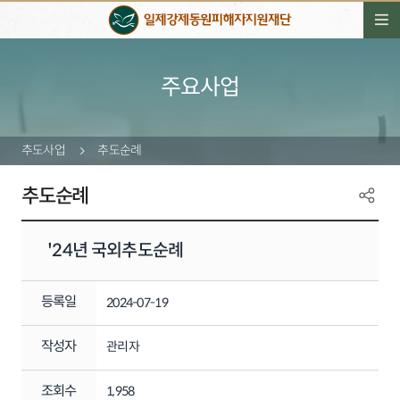
주요사업
추도사업
추도순례
추도순례
'24년 국외추도순례
등록일
2024-07-19
작성자
관리자
조회수
1,958