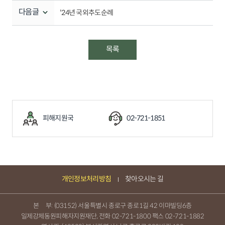
다음글
'24년 국외추도순례
목록
피해지원국
02-721-1851
개인정보처리방침
찾아오시는 길
본 부: (03152) 서울특별시 종로구 종로1길 42 이마빌딩6층
일제강제동원피해자지원재단, 전화
02-721-1800
팩스 02-721-1882