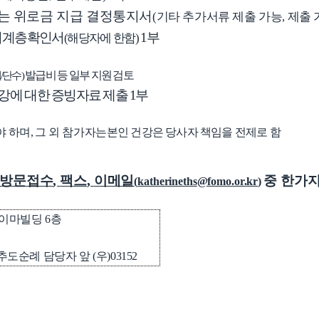
는 위로금 지급 결정통지서
(
기타 추가서류 제출 가능
,
제출 
위계층확인서
1
부
(
해당자에
한함
)
발급비 등 일부 지원 검토
내
/
단수
)
건강에 대한 증빙자료 제출
1
부
야 하며
,
그 외 참가자는
본인 건강은 당사자 책임을 전제로 함
방문접수
,
팩스
,
이메일
중 한가
(
katherineths
@fomo.or.kr
)
이마빌딩
6
층
추도순례 담당자 앞
(
우
)03152