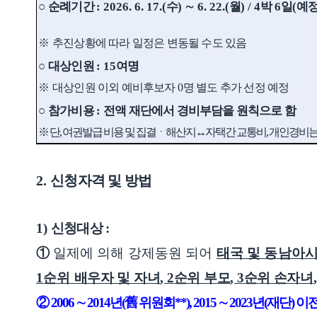
○
순례기간
: 2026. 6. 17.(
수
)
∼
6. 22.(
월
) / 4
박
6
일
(
예
※
추진상황에 따라 일정은 변동될 수도 있음
○
대상인원
: 15
여명
※
대상인원 이외 예비후보자
0
명 별도 추가 선정 예정
○
참가비용
:
전액 재단에서 경비부담을 원칙으로 함
※ 단
,
여권발급 비용 및 집결ㆍ해산지
↔
자택간 교통비
,
개인경비는
2.
신청자격 및 방법
1)
신청대상
:
①
일제에 의해 강제동원 되어
태국 및 동남아
1
순위
배우자 및 자녀
, 2
순위 부모
, 3
순위 손자녀
②
2006
∼
2014
년
(
舊
위원회
**), 2015
∼
2023
년
(
재단
)
이전