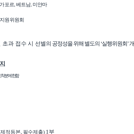
가포르
,
베트남
,
미얀마
지원위원회
 초과 접수 시
선별의
공정성을 위해 별도의
‘
실행위원회
’
개
지
도착분에 한함
1
부
 제적등본
,
필수제출
)