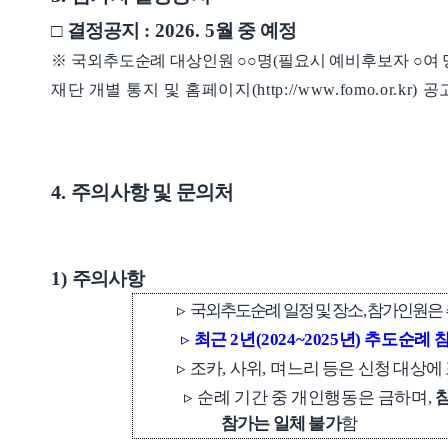
□
결정공지
: 2026. 5
월 중
예정
※
국외추도순례 대상인원
○○
명
(
필요시 예비후보자
○
여 
재단 개별 통지 및
홈페이지
(http://www.fomo.or.kr)
공
4.
주의사항 및 문의처
1)
주의사항
▹
국외추도순례 일정 및 장소
,
참가인원은 
▹
최근
2
년
(2024~2025
년
)
추도순례 참
▹
조카
,
사위
,
며느리 등은 신청 대상에
▹
순례 기간 중 개인행동은 금하며
,
참
참가는 일체 불가
함