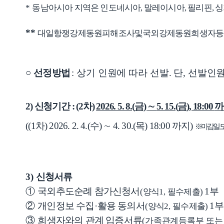
*
동남아시아 지역은 인도네시아
,
말레이시아
,
필리핀
,
싱
**
대일항쟁강제동원피해조사및국외강제동원희생자등
○
선정방법
:
상기 인원에 따라 선발
.
단
,
선발인원
2)
신청기간
: (2
차
)
2026. 5. 8.(
금
)
∼
5. 15.(
금
), 18:00
까
((1
차
) 2026. 2. 4.(
수
)
∼
4. 30.(
목
) 18:00
까지
)
※ 마감일 
3)
신청서류
①
국외추도순례 참가신청서
1
부
(
양식
1,
필수제출
)
②
개인정보 수집
·
활용 동의서
1
부
(
양식
2,
필수제출
)
③
희생자와의 관계 입증서류
(
가족관계등록부 또는