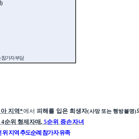
정
)
 참가자 부담
시아 지역
*
에서
피해를 입은 희생자
(
사망 또는 행방불명
)
, 4
순위 형제자매
,
5
순위 증손자녀
 위 지역
추도순례 참가자 유족