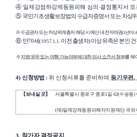
④
일제강점하강제동원피해 심의
·
결정통지서 또
⑤
국민기초생활보장법의
수급자증명서
또는 차상
※
수급권자
또는
차상위계층자
해당 시 예산 내 전자여권
(1
년이
⑥
만
70
세
이전 출생자
)
이상 유족은 본인 
(1957.1.1.
※
지병 유무 또는 여행 가능여부에 대한 의사 소견서 첨부
를
해
4)
신청방법
:
위 신청서류를 준비하여
등기우편
,
【
보내실 곳
】
서울특별시 종로구 종로
1
길
42(
수송동
)
(
재
)
일제강제동원피해자지원재단 국외
3.
참가자 결정공지