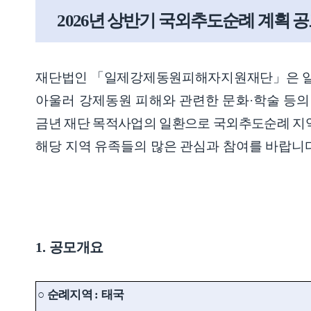
2026
년 상반기 국외추도순례 계획 공
재단법인 「
일제강제동원피해자지원재단
」
은 
아울러 강제동원 피해와 관련한 문화
·
학술 등의
금년 재단 목적사업의 일환으로 국외추도순례 지
해당 지역 유족들의 많은 관심과 참여를 바랍니
일
1.
공모개요
○
순례지역
:
태국